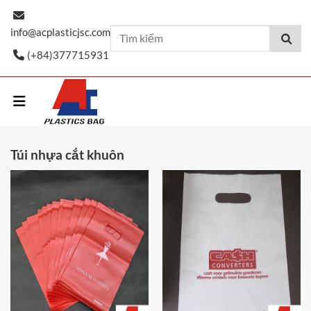
Skip
to
info@acplasticjsc.com
content
(+84)377715931
Túi nhựa cắt khuôn