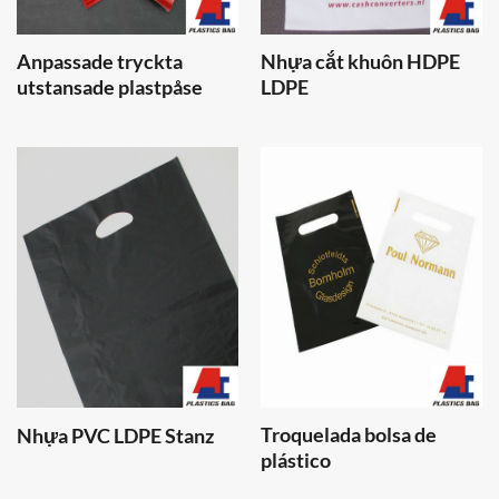
Anpassade tryckta
Nhựa cắt khuôn HDPE
utstansade plastpåse
LDPE
Troquelada bolsa de
Nhựa PVC LDPE Stanz
plástico