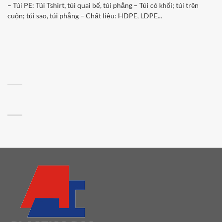
– Túi PE: Túi Tshirt, túi quai bế, túi phẳng – Túi có khối; túi trên
cuộn; túi sao, túi phẳng – Chất liệu: HDPE, LDPE...