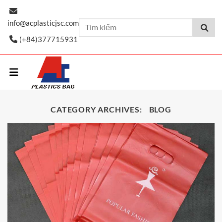
Skip
to
info@acplasticjsc.com
content
(+84)377715931
CATEGORY ARCHIVES:
BLOG