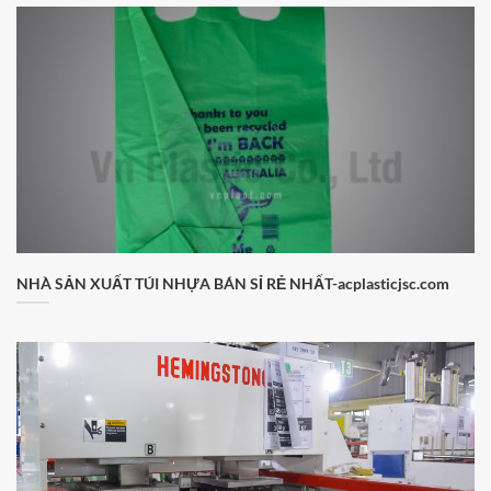
NHÀ SẢN XUẤT TÚI NHỰA BÁN SỈ RẺ NHẤT-acplasticjsc.com