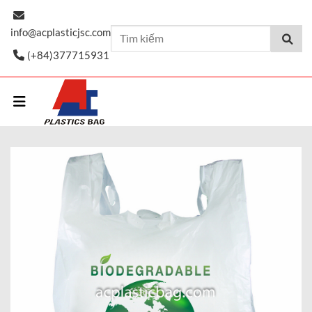
Skip
to
info@acplasticjsc.com
content
(+84)377715931